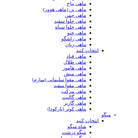
ماهی بیاح
ماهی تن (ماهی هوور)
ماهی چمن
ماهی حلوا سفید
ماهی حلوا سیاه
ماهی خنو
ماهی راشگو
ماهی زبان
انتخاب کنید
ماهی قباد
ماهی طلال
ماهی هامور
ماهی میش
ماهی مقوا سلیمانی (سارم)
ماهی مقوا سفید
ماهی مرکب
ماهی گالیت
ماهی گاریز
ماهی کوتر (بارکودا)
میگو
انتخاب کنید
شاه میگو
میگو درشت