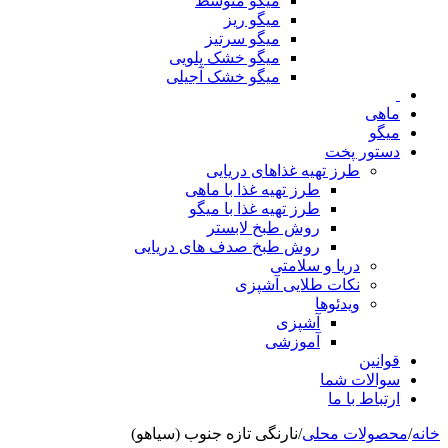
میگو متوسط
میگو ریز
میگو سرتیز
میگو خشک پلویی
میگو خشک آجیلی
ماهی
میگو
دستور پخت
طرز تهیه غذاهای دریایی
طرز تهیه غذا با ماهی
طرز تهیه غذا با میگو
روش طبخ لابستر
روش طبخ صدف های دریایی
دریا و سلامتی
نکات طلایی آشپزی
ویدئوها
آشپزی
آموزشی
قوانین
سوالات شما
ارتباط با ما
خانه
/
محصولات محلی
/
نارنگی تازه جنوب (سیاهو)