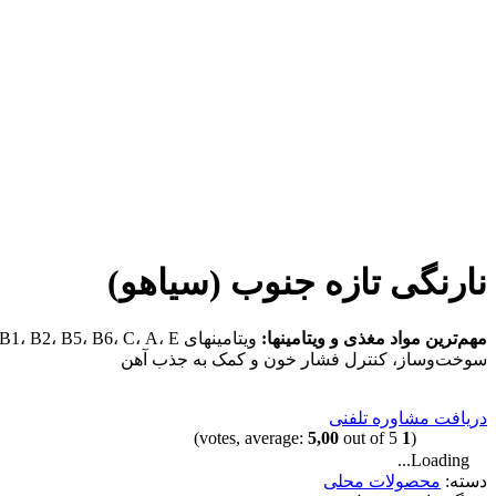
نارنگی تازه جنوب (سیاهو)
مهم‌ترین مواد مغذی و ویتامینها
:
ویتامینهای B1، B2، B5، B6، C، A، E، کلسیم، فسفر، پتاسیم، منیزیم و سرشار از آنتی‌اکسیدان.
سوخت‌و‌ساز، کنترل فشار خون و کمک به جذب آهن
دریافت مشاوره تلفنی
5,00
out of 5)
votes, average:
1
(
Loading...
دسته:
محصولات محلی