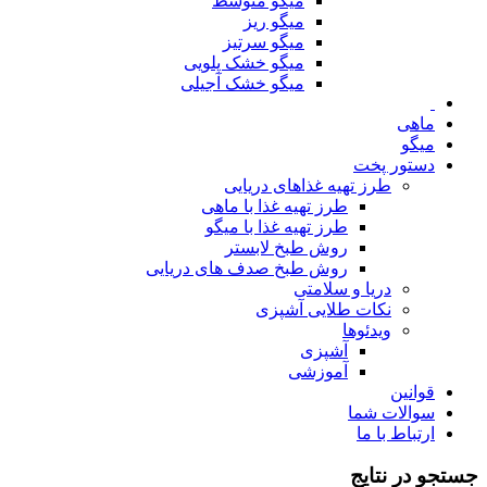
میگو متوسط
میگو ریز
میگو سرتیز
میگو خشک پلویی
میگو خشک آجیلی
ماهی
میگو
دستور پخت
طرز تهیه غذاهای دریایی
طرز تهیه غذا با ماهی
طرز تهیه غذا با میگو
روش طبخ لابستر
روش طبخ صدف های دریایی
دریا و سلامتی
نکات طلایی آشپزی
ویدئوها
آشپزی
آموزشی
قوانین
سوالات شما
ارتباط با ما
جستجو در نتایج