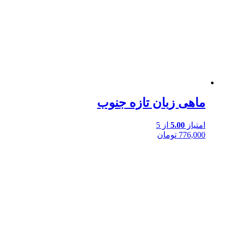
ماهی زبان تازه جنوب
امتیاز
5.00
از 5
776,000
تومان