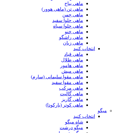
ماهی بیاح
ماهی تن (ماهی هوور)
ماهی چمن
ماهی حلوا سفید
ماهی حلوا سیاه
ماهی خنو
ماهی راشگو
ماهی زبان
انتخاب کنید
ماهی قباد
ماهی طلال
ماهی هامور
ماهی میش
ماهی مقوا سلیمانی (سارم)
ماهی مقوا سفید
ماهی مرکب
ماهی گالیت
ماهی گاریز
ماهی کوتر (بارکودا)
میگو
انتخاب کنید
شاه میگو
میگو درشت