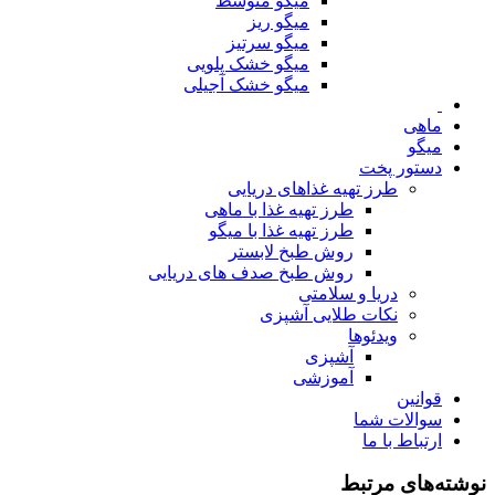
میگو متوسط
میگو ریز
میگو سرتیز
میگو خشک پلویی
میگو خشک آجیلی
ماهی
میگو
دستور پخت
طرز تهیه غذاهای دریایی
طرز تهیه غذا با ماهی
طرز تهیه غذا با میگو
روش طبخ لابستر
روش طبخ صدف های دریایی
دریا و سلامتی
نکات طلایی آشپزی
ویدئوها
آشپزی
آموزشی
قوانین
سوالات شما
ارتباط با ما
نوشته‌های مرتبط