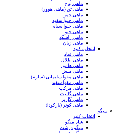
ماهی بیاح
ماهی تن (ماهی هوور)
ماهی چمن
ماهی حلوا سفید
ماهی حلوا سیاه
ماهی خنو
ماهی راشگو
ماهی زبان
انتخاب کنید
ماهی قباد
ماهی طلال
ماهی هامور
ماهی میش
ماهی مقوا سلیمانی (سارم)
ماهی مقوا سفید
ماهی مرکب
ماهی گالیت
ماهی گاریز
ماهی کوتر (بارکودا)
میگو
انتخاب کنید
شاه میگو
میگو درشت