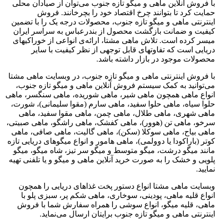
با فروش آنلاین ماهی و میگو تازه جنوب می‌توان از صیادان محلی
حمایت کرد تا بتوانند چرخ اقتصاد خود را بچرخانند. فروش
اینترنتی ماهی و میگو تازه جنوب، محصولات درجه یک را با تضمین
کیفیت و ضمانت بازگشت محصول از بندرعباس به سراسر ایران
میسر کرده است. تلاش ماهی مشتا، ارائه‌ی انواعی از خوراکیهای
دریایی است که تفاوتهای قابل توجهی از نظر کیفیت با سایر
محصولات موجود در بازار داشته باشد.
با فروش اینترنتی ماهی و میگو تازه جنوب، در وبسایت ماهی مشتا
می‌توانید به کمک سیستم فروش آنلاین ماهی و میگو تازه جنوب،
انواع ماهی همچون ماهی شیر، ماهی شوریده، ماهی سنگسر، ماهی
حلوا سیاه، ماهی حلوا سفید، ماهی سارم (مقوا سلیمانی)، شورت،
ماهی شهری، ماهی طلال، ماهی چمن، ماهی مقوا سفید، ماهی
سرخو، ماهی تن (هوور)، ماهی کفشک، ماهی راشگو، ماهی صبیتی،
ماهی بیاح، ماهی سوکلا (سکن)، ماهی گالیت، ماهی صافی، ماهی
کوتر (باراکودا یا دوولمی)، ماهی هامور و انواع میگوهای دریایی تازه
مانند میگو درشت، میگو متوسط و میگو سر تیز، شاه میگو، میگو
پلویی و خشک را به صورت خرید آنلاین ماهی و میگو و یا تلفنی تهیه
نمایید.
وبسایت ماهی مشتا انواع دستور پخت غذاهای دریایی را همچون
انواع قلیه ماهی، پودینی، سوخاری، ماهی شکم پر، سبزی پلو با
ماهی، قلیه میگو، انواع سوشی را همراه سفارش شما با فروش
اینترنتی ماهی و میگو تازه جنوب برایتان ارسال می‌نماید.