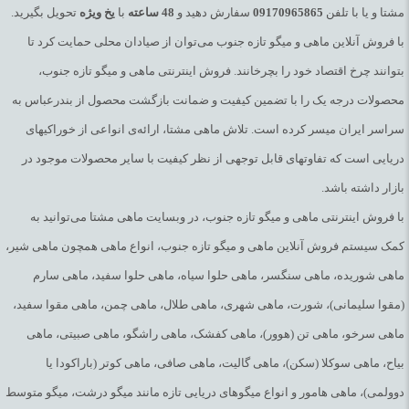
مشتا و یا با تلفن
09170965865
سفارش دهید و
48
ساعته
با
یخ
ویژه
تحویل بگیرید.
با فروش آنلاین ماهی و میگو تازه جنوب می‌توان از صیادان محلی حمایت کرد تا
بتوانند چرخ اقتصاد خود را بچرخانند. فروش اینترنتی ماهی و میگو تازه جنوب،
محصولات درجه یک را با تضمین کیفیت و ضمانت بازگشت محصول از بندرعباس به
سراسر ایران میسر کرده است. تلاش ماهی مشتا، ارائه‌ی انواعی از خوراکیهای
دریایی است که تفاوتهای قابل توجهی از نظر کیفیت با سایر محصولات موجود در
بازار داشته باشد.
با فروش اینترنتی ماهی و میگو تازه جنوب، در وبسایت ماهی مشتا می‌توانید به
کمک سیستم فروش آنلاین ماهی و میگو تازه جنوب، انواع ماهی همچون ماهی شیر،
ماهی شوریده، ماهی سنگسر، ماهی حلوا سیاه، ماهی حلوا سفید، ماهی سارم
(مقوا سلیمانی)، شورت، ماهی شهری، ماهی طلال، ماهی چمن، ماهی مقوا سفید،
ماهی سرخو، ماهی تن (هوور)، ماهی کفشک، ماهی راشگو، ماهی صبیتی، ماهی
بیاح، ماهی سوکلا (سکن)، ماهی گالیت، ماهی صافی، ماهی کوتر (باراکودا یا
دوولمی)، ماهی هامور و انواع میگوهای دریایی تازه مانند میگو درشت، میگو متوسط