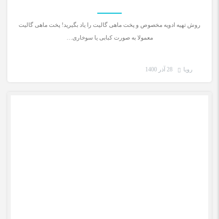
روش تهیه ادویه مخصوص و پخت ماهی گالیت را یاد بگیرید! پخت ماهی گالیت
معمولا به صورت کبابی یا سوخاری…
رویا
28 آذر 1400
دستور غذای ایرانی