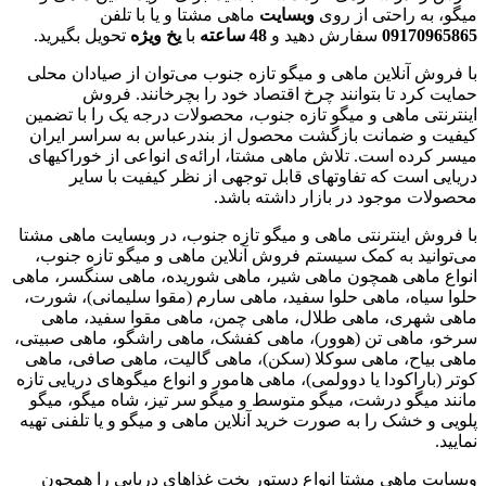
میگو، به راحتی از روی
وبسایت
ماهی مشتا و یا با تلفن
09170965865
سفارش دهید و
48
ساعته
با
یخ
ویژه
تحویل بگیرید.
با فروش آنلاین ماهی و میگو تازه جنوب می‌توان از صیادان محلی
حمایت کرد تا بتوانند چرخ اقتصاد خود را بچرخانند. فروش
اینترنتی ماهی و میگو تازه جنوب، محصولات درجه یک را با تضمین
کیفیت و ضمانت بازگشت محصول از بندرعباس به سراسر ایران
میسر کرده است. تلاش ماهی مشتا، ارائه‌ی انواعی از خوراکیهای
دریایی است که تفاوتهای قابل توجهی از نظر کیفیت با سایر
محصولات موجود در بازار داشته باشد.
با فروش اینترنتی ماهی و میگو تازه جنوب، در وبسایت ماهی مشتا
می‌توانید به کمک سیستم فروش آنلاین ماهی و میگو تازه جنوب،
انواع ماهی همچون ماهی شیر، ماهی شوریده، ماهی سنگسر، ماهی
حلوا سیاه، ماهی حلوا سفید، ماهی سارم (مقوا سلیمانی)، شورت،
ماهی شهری، ماهی طلال، ماهی چمن، ماهی مقوا سفید، ماهی
سرخو، ماهی تن (هوور)، ماهی کفشک، ماهی راشگو، ماهی صبیتی،
ماهی بیاح، ماهی سوکلا (سکن)، ماهی گالیت، ماهی صافی، ماهی
کوتر (باراکودا یا دوولمی)، ماهی هامور و انواع میگوهای دریایی تازه
مانند میگو درشت، میگو متوسط و میگو سر تیز، شاه میگو، میگو
پلویی و خشک را به صورت خرید آنلاین ماهی و میگو و یا تلفنی تهیه
نمایید.
وبسایت ماهی مشتا انواع دستور پخت غذاهای دریایی را همچون