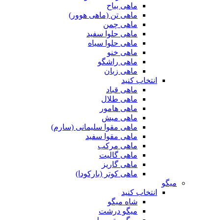
ماهی بیاح
ماهی تن (ماهی هوور)
ماهی چمن
ماهی حلوا سفید
ماهی حلوا سیاه
ماهی خنو
ماهی راشگو
ماهی زبان
انتخاب کنید
ماهی قباد
ماهی طلال
ماهی هامور
ماهی میش
ماهی مقوا سلیمانی (سارم)
ماهی مقوا سفید
ماهی مرکب
ماهی گالیت
ماهی گاریز
ماهی کوتر (بارکودا)
میگو
انتخاب کنید
شاه میگو
میگو درشت