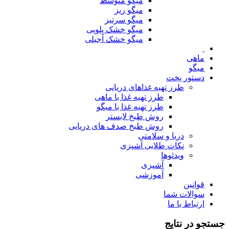
میگو متوسط
میگو ریز
میگو سرتیز
میگو خشک پلویی
میگو خشک آجیلی
ماهی
میگو
دستور پخت
طرز تهیه غذاهای دریایی
طرز تهیه غذا با ماهی
طرز تهیه غذا با میگو
روش طبخ لابستر
روش طبخ صدف های دریایی
دریا و سلامتی
نکات طلایی آشپزی
ویدئوها
آشپزی
آموزشی
قوانین
سوالات شما
ارتباط با ما
جستجو در نتایج