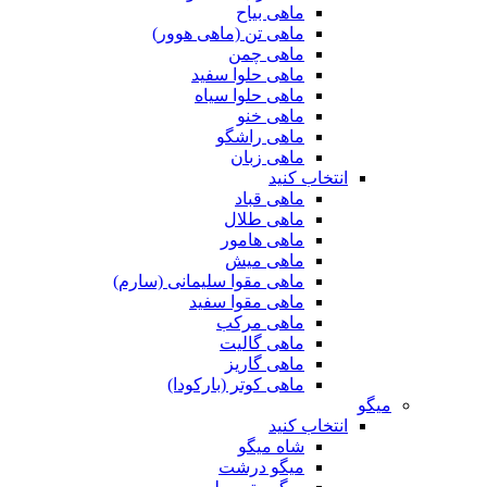
ماهی بیاح
ماهی تن (ماهی هوور)
ماهی چمن
ماهی حلوا سفید
ماهی حلوا سیاه
ماهی خنو
ماهی راشگو
ماهی زبان
انتخاب کنید
ماهی قباد
ماهی طلال
ماهی هامور
ماهی میش
ماهی مقوا سلیمانی (سارم)
ماهی مقوا سفید
ماهی مرکب
ماهی گالیت
ماهی گاریز
ماهی کوتر (بارکودا)
میگو
انتخاب کنید
شاه میگو
میگو درشت