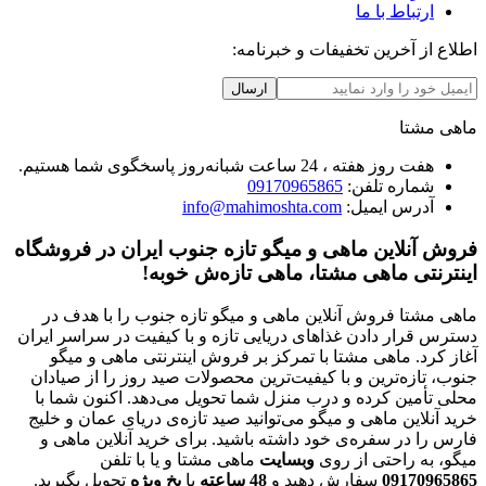
ارتباط با ما
اطلاع از آخرین تخفیفات و خبرنامه:
ارسال
ماهی مشتا
هفت روز هفته ، 24 ساعت شبانه‌روز پاسخگوی شما هستیم.
شماره تلفن:
09170965865
آدرس ایمیل:
info@mahimoshta.com
فروش آنلاین ماهی و میگو تازه جنوب ایران در فروشگاه
اینترنتی ماهی مشتا، ماهی تازه‌ش خوبه!
ماهی مشتا فروش آنلاین ماهی و میگو تازه جنوب را با هدف در
دسترس قرار دادن غذاهای دریایی تازه و با کیفیت در سراسر ایران
آغاز کرد. ماهی مشتا با تمرکز بر فروش اینترنتی ماهی و میگو
جنوب، تازه‌ترین و با کیفیت‌ترین محصولات صید روز را از صیادان
محلی تأمین کرده و درب منزل شما تحویل می‌دهد. اکنون شما با
خرید آنلاین ماهی و میگو می‌توانید صید تازه‌ی دریای عمان و خلیج
فارس را در سفره‌ی خود داشته باشید. برای خرید آنلاین ماهی و
میگو، به راحتی از روی
وبسایت
ماهی مشتا و یا با تلفن
09170965865
سفارش دهید و
48
ساعته
با
یخ
ویژه
تحویل بگیرید.