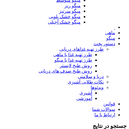
میگو متوسط
میگو ریز
میگو سرتیز
میگو خشک پلویی
میگو خشک آجیلی
ماهی
میگو
دستور پخت
طرز تهیه غذاهای دریایی
طرز تهیه غذا با ماهی
طرز تهیه غذا با میگو
روش طبخ لابستر
روش طبخ صدف های دریایی
دریا و سلامتی
نکات طلایی آشپزی
ویدئوها
آشپزی
آموزشی
قوانین
سوالات شما
ارتباط با ما
جستجو در نتایج