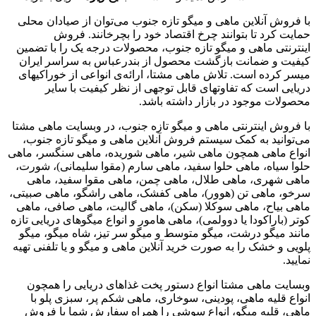
با فروش آنلاین ماهی و میگو تازه جنوب می‌توان از صیادان محلی
حمایت کرد تا بتوانند چرخ اقتصاد خود را بچرخانند. فروش
اینترنتی ماهی و میگو تازه جنوب، محصولات درجه یک را با تضمین
کیفیت و ضمانت بازگشت محصول از بندرعباس به سراسر ایران
میسر کرده است. تلاش ماهی مشتا، ارائه‌ی انواعی از خوراکیهای
دریایی است که تفاوتهای قابل توجهی از نظر کیفیت با سایر
محصولات موجود در بازار داشته باشد.
با فروش اینترنتی ماهی و میگو تازه جنوب، در وبسایت ماهی مشتا
می‌توانید به کمک سیستم فروش آنلاین ماهی و میگو تازه جنوب،
انواع ماهی همچون ماهی شیر، ماهی شوریده، ماهی سنگسر، ماهی
حلوا سیاه، ماهی حلوا سفید، ماهی سارم (مقوا سلیمانی)، شورت،
ماهی شهری، ماهی طلال، ماهی چمن، ماهی مقوا سفید، ماهی
سرخو، ماهی تن (هوور)، ماهی کفشک، ماهی راشگو، ماهی صبیتی،
ماهی بیاح، ماهی سوکلا (سکن)، ماهی گالیت، ماهی صافی، ماهی
کوتر (باراکودا یا دوولمی)، ماهی هامور و انواع میگوهای دریایی تازه
مانند میگو درشت، میگو متوسط و میگو سر تیز، شاه میگو، میگو
پلویی و خشک را به صورت خرید آنلاین ماهی و میگو و یا تلفنی تهیه
نمایید.
وبسایت ماهی مشتا انواع دستور پخت غذاهای دریایی را همچون
انواع قلیه ماهی، پودینی، سوخاری، ماهی شکم پر، سبزی پلو با
ماهی، قلیه میگو، انواع سوشی را همراه سفارش شما با فروش