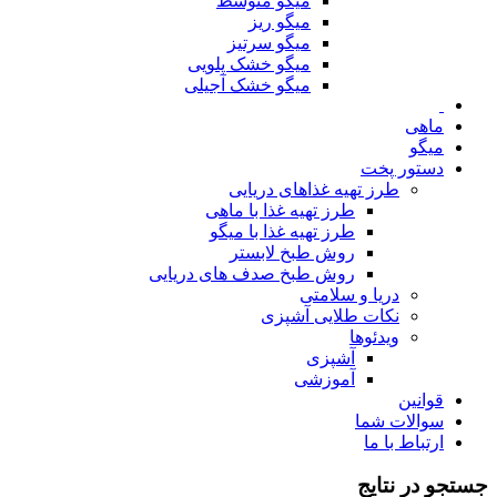
میگو متوسط
میگو ریز
میگو سرتیز
میگو خشک پلویی
میگو خشک آجیلی
ماهی
میگو
دستور پخت
طرز تهیه غذاهای دریایی
طرز تهیه غذا با ماهی
طرز تهیه غذا با میگو
روش طبخ لابستر
روش طبخ صدف های دریایی
دریا و سلامتی
نکات طلایی آشپزی
ویدئوها
آشپزی
آموزشی
قوانین
سوالات شما
ارتباط با ما
جستجو در نتایج