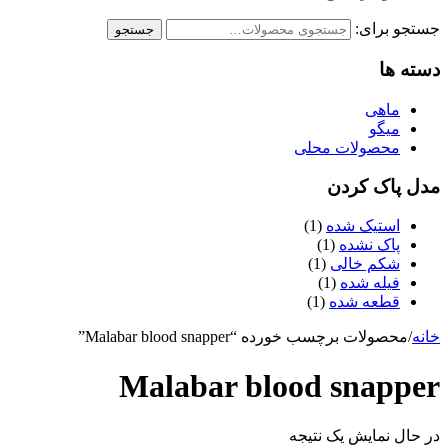
جستجو برای:
جستجو
دسته ها
ماهی
میگو
محصولات محلی
مدل پاک کردن
استیک شده
(1)
پاک نشده
(1)
شکم خالی
(1)
فیله شده
(1)
قطعه شده
(1)
خانه
/
محصولات برچسب خورده “Malabar blood snapper”
Malabar blood snapper
در حال نمایش یک نتیجه