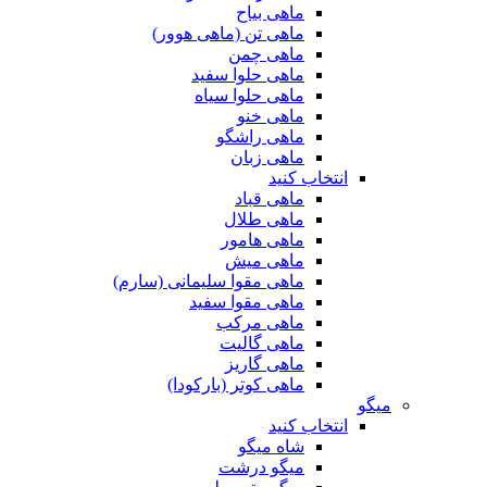
ماهی بیاح
ماهی تن (ماهی هوور)
ماهی چمن
ماهی حلوا سفید
ماهی حلوا سیاه
ماهی خنو
ماهی راشگو
ماهی زبان
انتخاب کنید
ماهی قباد
ماهی طلال
ماهی هامور
ماهی میش
ماهی مقوا سلیمانی (سارم)
ماهی مقوا سفید
ماهی مرکب
ماهی گالیت
ماهی گاریز
ماهی کوتر (بارکودا)
میگو
انتخاب کنید
شاه میگو
میگو درشت