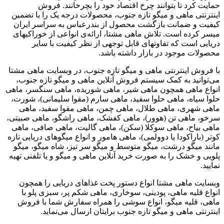
حمایت کرد تا بتوانند چرخ اقتصاد خود را بچرخانند. فروش
اینترنتی ماهی و میگو تازه جنوب، محصولات درجه یک را با تضمین
کیفیت و ضمانت بازگشت محصول از بندرعباس به سراسر ایران
میسر کرده است. تلاش ماهی مشتا، ارائه‌ی انواعی از خوراکیهای
دریایی است که تفاوتهای قابل توجهی از نظر کیفیت با سایر
محصولات موجود در بازار داشته باشد.
با فروش اینترنتی ماهی و میگو تازه جنوب، در وبسایت ماهی مشتا
می‌توانید به کمک سیستم فروش آنلاین ماهی و میگو تازه جنوب،
انواع ماهی همچون ماهی شیر، ماهی شوریده، ماهی سنگسر، ماهی
حلوا سیاه، ماهی حلوا سفید، ماهی سارم (مقوا سلیمانی)، شورت،
ماهی شهری، ماهی طلال، ماهی چمن، ماهی مقوا سفید، ماهی
سرخو، ماهی تن (هوور)، ماهی کفشک، ماهی راشگو، ماهی صبیتی،
ماهی بیاح، ماهی سوکلا (سکن)، ماهی گالیت، ماهی صافی، ماهی
کوتر (باراکودا یا دوولمی)، ماهی هامور و انواع میگوهای دریایی تازه
مانند میگو درشت، میگو متوسط و میگو سر تیز، شاه میگو، میگو
پلویی و خشک را به صورت خرید آنلاین ماهی و میگو و یا تلفنی تهیه
نمایید.
وبسایت ماهی مشتا انواع دستور پخت غذاهای دریایی را همچون
انواع قلیه ماهی، پودینی، سوخاری، ماهی شکم پر، سبزی پلو با
ماهی، قلیه میگو، انواع سوشی را همراه سفارش شما با فروش
اینترنتی ماهی و میگو تازه جنوب برایتان ارسال می‌نماید.