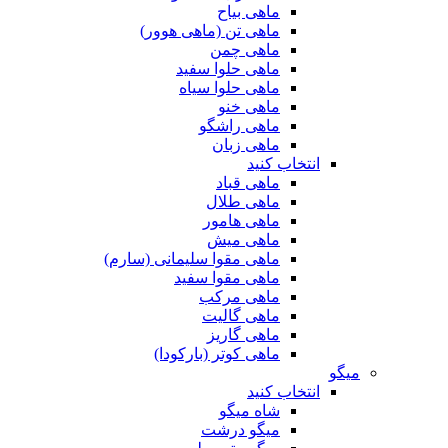
ماهی بیاح
ماهی تن (ماهی هوور)
ماهی چمن
ماهی حلوا سفید
ماهی حلوا سیاه
ماهی خنو
ماهی راشگو
ماهی زبان
انتخاب کنید
ماهی قباد
ماهی طلال
ماهی هامور
ماهی میش
ماهی مقوا سلیمانی (سارم)
ماهی مقوا سفید
ماهی مرکب
ماهی گالیت
ماهی گاریز
ماهی کوتر (بارکودا)
میگو
انتخاب کنید
شاه میگو
میگو درشت