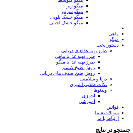
میگو متوسط
میگو ریز
میگو سرتیز
میگو خشک پلویی
میگو خشک آجیلی
ماهی
میگو
دستور پخت
طرز تهیه غذاهای دریایی
طرز تهیه غذا با ماهی
طرز تهیه غذا با میگو
روش طبخ لابستر
روش طبخ صدف های دریایی
دریا و سلامتی
نکات طلایی آشپزی
ویدئوها
آشپزی
آموزشی
قوانین
سوالات شما
ارتباط با ما
جستجو در نتایج