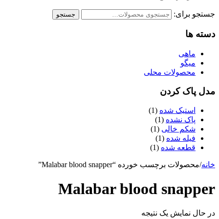
جستجو برای:
جستجو
دسته ها
ماهی
میگو
محصولات محلی
مدل پاک کردن
استیک شده
(1)
پاک نشده
(1)
شکم خالی
(1)
فیله شده
(1)
قطعه شده
(1)
خانه
/
محصولات برچسب خورده “Malabar blood snapper”
Malabar blood snapper
در حال نمایش یک نتیجه