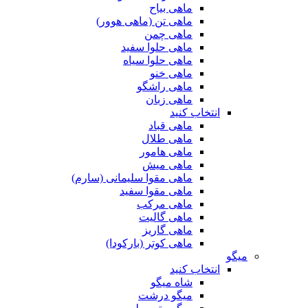
ماهی بیاح
ماهی تن (ماهی هوور)
ماهی چمن
ماهی حلوا سفید
ماهی حلوا سیاه
ماهی خنو
ماهی راشگو
ماهی زبان
انتخاب کنید
ماهی قباد
ماهی طلال
ماهی هامور
ماهی میش
ماهی مقوا سلیمانی (سارم)
ماهی مقوا سفید
ماهی مرکب
ماهی گالیت
ماهی گاریز
ماهی کوتر (بارکودا)
میگو
انتخاب کنید
شاه میگو
میگو درشت