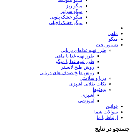
میگو متوسط
میگو ریز
میگو سرتیز
میگو خشک پلویی
میگو خشک آجیلی
ماهی
میگو
دستور پخت
طرز تهیه غذاهای دریایی
طرز تهیه غذا با ماهی
طرز تهیه غذا با میگو
روش طبخ لابستر
روش طبخ صدف های دریایی
دریا و سلامتی
نکات طلایی آشپزی
ویدئوها
آشپزی
آموزشی
قوانین
سوالات شما
ارتباط با ما
جستجو در نتایج