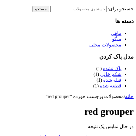
جستجو برای:
جستجو
دسته ها
ماهی
میگو
محصولات محلی
مدل پاک کردن
پاک نشده
(1)
شکم خالی
(1)
فیله شده
(1)
قطعه شده
(1)
خانه
/
محصولات برچسب خورده “red grouper”
red grouper
در حال نمایش یک نتیجه