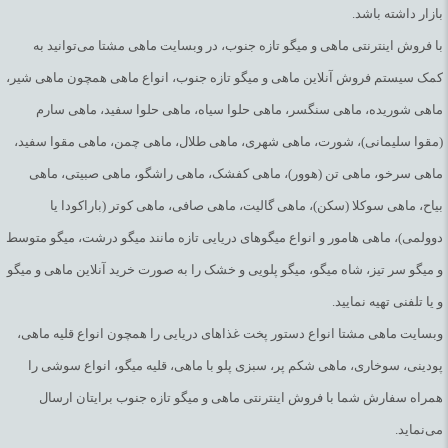
بازار داشته باشد.
با فروش اینترنتی ماهی و میگو تازه جنوب، در وبسایت ماهی مشتا می‌توانید به
کمک سیستم فروش آنلاین ماهی و میگو تازه جنوب، انواع ماهی همچون ماهی شیر،
ماهی شوریده، ماهی سنگسر، ماهی حلوا سیاه، ماهی حلوا سفید، ماهی سارم
(مقوا سلیمانی)، شورت، ماهی شهری، ماهی طلال، ماهی چمن، ماهی مقوا سفید،
ماهی سرخو، ماهی تن (هوور)، ماهی کفشک، ماهی راشگو، ماهی صبیتی، ماهی
بیاح، ماهی سوکلا (سکن)، ماهی گالیت، ماهی صافی، ماهی کوتر (باراکودا یا
دوولمی)، ماهی هامور و انواع میگوهای دریایی تازه مانند میگو درشت، میگو متوسط
و میگو سر تیز، شاه میگو، میگو پلویی و خشک را به صورت خرید آنلاین ماهی و میگو
و یا تلفنی تهیه نمایید.
وبسایت ماهی مشتا انواع دستور پخت غذاهای دریایی را همچون انواع قلیه ماهی،
پودینی، سوخاری، ماهی شکم پر، سبزی پلو با ماهی، قلیه میگو، انواع سوشی را
همراه سفارش شما با فروش اینترنتی ماهی و میگو تازه جنوب برایتان ارسال
می‌نماید.