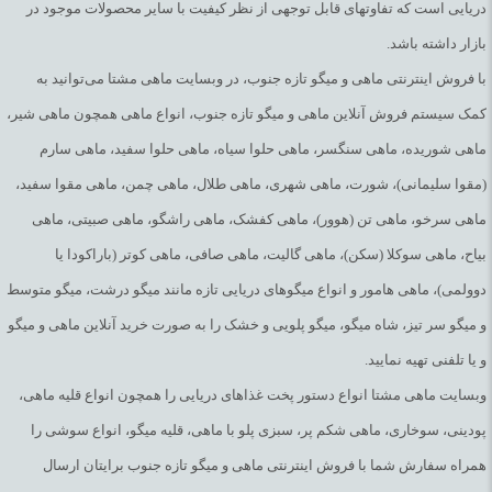
دریایی است که تفاوتهای قابل توجهی از نظر کیفیت با سایر محصولات موجود در
بازار داشته باشد.
با فروش اینترنتی ماهی و میگو تازه جنوب، در وبسایت ماهی مشتا می‌توانید به
کمک سیستم فروش آنلاین ماهی و میگو تازه جنوب، انواع ماهی همچون ماهی شیر،
ماهی شوریده، ماهی سنگسر، ماهی حلوا سیاه، ماهی حلوا سفید، ماهی سارم
(مقوا سلیمانی)، شورت، ماهی شهری، ماهی طلال، ماهی چمن، ماهی مقوا سفید،
ماهی سرخو، ماهی تن (هوور)، ماهی کفشک، ماهی راشگو، ماهی صبیتی، ماهی
بیاح، ماهی سوکلا (سکن)، ماهی گالیت، ماهی صافی، ماهی کوتر (باراکودا یا
دوولمی)، ماهی هامور و انواع میگوهای دریایی تازه مانند میگو درشت، میگو متوسط
و میگو سر تیز، شاه میگو، میگو پلویی و خشک را به صورت خرید آنلاین ماهی و میگو
و یا تلفنی تهیه نمایید.
وبسایت ماهی مشتا انواع دستور پخت غذاهای دریایی را همچون انواع قلیه ماهی،
پودینی، سوخاری، ماهی شکم پر، سبزی پلو با ماهی، قلیه میگو، انواع سوشی را
همراه سفارش شما با فروش اینترنتی ماهی و میگو تازه جنوب برایتان ارسال