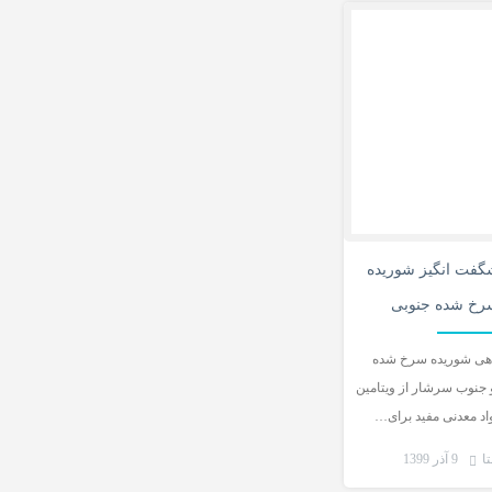
1
گفت انگیز شوریده
رخ شده جنوبی
اهی شوریده سرخ شده
و جنوب سرشار از ویتامین
واد معدنی مفید برای…
ا
9 آذر 1399