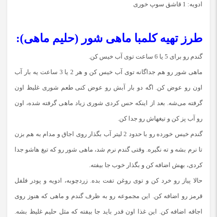
ادویه: 1 قاشق سوپ خوری
طرز تهیه کلمبا ماهی شور (حلیم ماهی):
گندم رو برای 5 یا 6 ساعت توی آب خیس کن.
ماهی شور رو هم جداگانه توی آب خیس کن و هر 2 یا 3 ساعت یه بار آب
اون رو عوض کن. اگه دو بار آبش رو عوض کنی طعم شوری غلیظ اون
گرفته می‌شه. بعد از اینکه حس کردی شوری زیاد ماهی گرفته شده، اون
رو آب پز کن و تیغهاش رو جدا کن.
گندم خیس خورده رو با حدود 2 لیتر آب بگذار روی اجاق و مدام به هم بزن
تا نرم بشه و ته نگیره. وقتی گندم نرم شد، ماهی شور رو که تیغ هاشو جدا
کردی، بهش اضافه کن و بگذار خوب جا بیفته.
حالا پیاز رو خرد کن و توی روغن تفت بده. زردچوبه، ادویه و پودر فلفل
قرمز رو اضافه کن. این مجموعه رو به ظرف گندم و ماهی که هنوز روی
اجاقه اضافه کن. این غذا اون قدر باید جا بیفته که مثل حلیم غلیظ بشه.