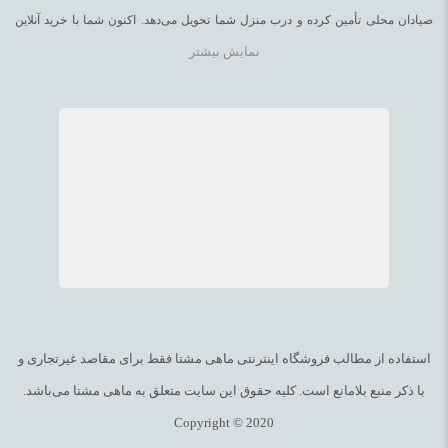
صیادان محلی تأمین کرده و درب منزل شما تحویل می‌دهد. اکنون شما با خرید آنلاین
نمایش بیشتر
ماهی و میگو می‌توانید صید تازه‌ی دریای عمان و خلیج فارس را در سفره‌ی خود داشته
باشید. برای خرید آنلاین ماهی و میگو، به راحتی از روی
وبسایت
ماهی مشتا و یا با تلفن
09170965865
سفارش دهید و
48
ساعته
با
یخ
ویژه
تحویل بگیرید.
با فروش آنلاین ماهی و میگو تازه جنوب می‌توان از صیادان محلی حمایت کرد تا بتوانند
چرخ اقتصاد خود را بچرخانند. فروش اینترنتی ماهی و میگو تازه جنوب، محصولات درجه
یک را با تضمین کیفیت و ضمانت بازگشت محصول از بندرعباس به سراسر ایران میسر
کرده است. تلاش ماهی مشتا، ارائه‌ی انواعی از خوراکیهای دریایی است که تفاوتهای
قابل توجهی از نظر کیفیت با سایر محصولات موجود در بازار داشته باشد.
با فروش اینترنتی ماهی و میگو تازه جنوب، در وبسایت ماهی مشتا می‌توانید به کمک
سیستم فروش آنلاین ماهی و میگو تازه جنوب، انواع ماهی همچون ماهی شیر، ماهی
استفاده از مطالب فروشگاه اینترنتی ماهی مشتا فقط برای مقاصد غیرتجاری و
شوریده، ماهی سنگسر، ماهی حلوا سیاه، ماهی حلوا سفید، ماهی سارم (مقوا
با ذکر منبع بلامانع است. کلیه حقوق این سایت متعلق به ماهی مشتا می‌باشد.
سلیمانی)، شورت، ماهی شهری، ماهی طلال، ماهی چمن، ماهی مقوا سفید، ماهی
Copyright © 2020
سرخو، ماهی تن (هوور)، ماهی کفشک، ماهی راشگو، ماهی صبیتی، ماهی بیاح، ماهی