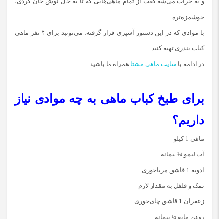
و به جرات می‌شه گفت از تمام ماهی‌هایی که تا به حال نوش جان کردی،
خوشمزه‌‌تره.
با موادی که در این دستور آشپزی قرار گرفته، می‌تونید برای ۴ نفر ماهی
کباب بندری تهیه کنید.
در ادامه با
سایت ماهی مشتا
همراه ما باشید.
برای طبخ کباب ماهی به چه موادی نیاز
داریم؟
ماهی 1 کیلو
آب لیمو ¼ پیمانه
ادویه 1 قاشق مرباخوری
نمک و فلفل به مقدار لازم
زعفران 1 قاشق چای‌خوری
روغن مایع ¼ پیمانه