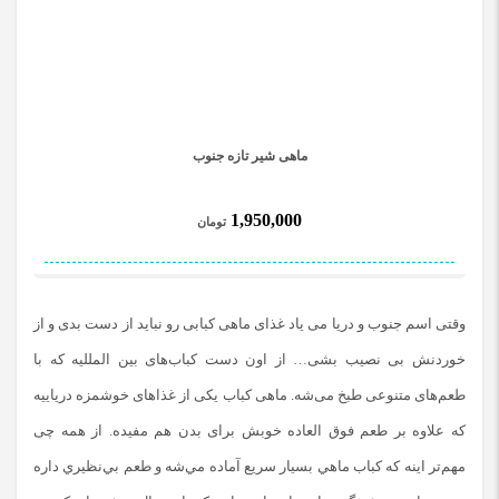
ماهی شیر تازه جنوب
1,950,000
تومان
وقتی اسم جنوب و دریا می یاد غذای ماهی کبابی رو نباید از دست بدی و از
خوردنش بی نصیب بشی… از اون دست کباب‌های بین المللیه که با
طعم‌های متنوعی طبخ می‌شه. ماهی کباب یکی از غذاهای خوشمزه دریاییه
که علاوه بر طعم فوق العاده خوبش برای بدن هم مفیده. از همه چی
مهم‌تر اینه که کباب ماهي بسيار سريع آماده مي‌شه و طعم بي‌نظيري داره