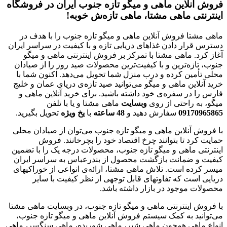
فروش آنلاین ماهی و میگو تازه جنوب ایران در فروشگاه
اینترنتی ماهی مشتا، ماهی تازه‌ش خوبه!
ماهی مشتا فروش آنلاین ماهی و میگو تازه جنوب را با هدف در
دسترس قرار دادن غذاهای دریایی تازه و با کیفیت در سراسر ایران
آغاز کرد. ماهی مشتا با تمرکز بر فروش اینترنتی ماهی و میگو
جنوب، تازه‌ترین و با کیفیت‌ترین محصولات صید روز را از صیادان
محلی تأمین کرده و درب منزل شما تحویل می‌دهد. اکنون شما با
خرید آنلاین ماهی و میگو می‌توانید صید تازه‌ی دریای عمان و خلیج
فارس را در سفره‌ی خود داشته باشید. برای خرید آنلاین ماهی و
میگو، به راحتی از روی
وبسایت
ماهی مشتا و یا با تلفن
09170965865
سفارش دهید و
48
ساعته
با
یخ
ویژه
تحویل بگیرید.
با فروش آنلاین ماهی و میگو تازه جنوب می‌توان از صیادان محلی
حمایت کرد تا بتوانند چرخ اقتصاد خود را بچرخانند. فروش
اینترنتی ماهی و میگو تازه جنوب، محصولات درجه یک را با تضمین
کیفیت و ضمانت بازگشت محصول از بندرعباس به سراسر ایران
میسر کرده است. تلاش ماهی مشتا، ارائه‌ی انواعی از خوراکیهای
دریایی است که تفاوتهای قابل توجهی از نظر کیفیت با سایر
محصولات موجود در بازار داشته باشد.
با فروش اینترنتی ماهی و میگو تازه جنوب، در وبسایت ماهی مشتا
می‌توانید به کمک سیستم فروش آنلاین ماهی و میگو تازه جنوب،
انواع ماهی همچون ماهی شیر، ماهی شوریده، ماهی سنگسر، ماهی