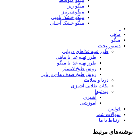
میگو متوسط
میگو ریز
میگو سرتیز
میگو خشک پلویی
میگو خشک آجیلی
ماهی
میگو
دستور پخت
طرز تهیه غذاهای دریایی
طرز تهیه غذا با ماهی
طرز تهیه غذا با میگو
روش طبخ لابستر
روش طبخ صدف های دریایی
دریا و سلامتی
نکات طلایی آشپزی
ویدئوها
آشپزی
آموزشی
قوانین
سوالات شما
ارتباط با ما
نوشته‌های مرتبط