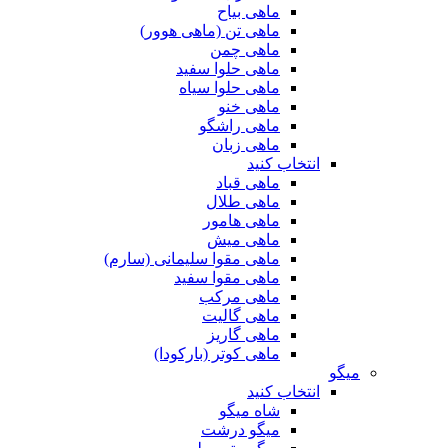
ماهی بیاح
ماهی تن (ماهی هوور)
ماهی چمن
ماهی حلوا سفید
ماهی حلوا سیاه
ماهی خنو
ماهی راشگو
ماهی زبان
انتخاب کنید
ماهی قباد
ماهی طلال
ماهی هامور
ماهی میش
ماهی مقوا سلیمانی (سارم)
ماهی مقوا سفید
ماهی مرکب
ماهی گالیت
ماهی گاریز
ماهی کوتر (بارکودا)
میگو
انتخاب کنید
شاه میگو
میگو درشت