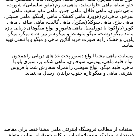
حلوا سیاه، ماهی حلوا سفید، ماهی سارم (مقوا سلیمانی)، شورت،
ماهی شهری، ماهی طلال، ماهی چمن، ماهی مقوا سفید، ماهی
سرخو، ماهی تن (هوور)، ماهی کفشک، ماهی راشگو، ماهی صبیتی،
ماهی بیاح، ماهی سوکلا (سکن)، ماهی گالیت، ماهی صافی، ماهی
کوتر (باراکودا یا دوولمی)، ماهی هامور و انواع میگوهای دریایی تازه
مانند میگو درشت، میگو متوسط و میگو سر تیز، شاه میگو، میگو
پلویی و خشک را به صورت خرید آنلاین ماهی و میگو و یا تلفنی تهیه
نمایید.
وبسایت ماهی مشتا انواع دستور پخت غذاهای دریایی را همچون
انواع قلیه ماهی، پودینی، سوخاری، ماهی شکم پر، سبزی پلو با
ماهی، قلیه میگو، انواع سوشی را همراه سفارش شما با فروش
اینترنتی ماهی و میگو تازه جنوب برایتان ارسال می‌نماید.
استفاده از مطالب فروشگاه اینترنتی ماهی مشتا فقط برای مقاصد
غیرتجاری و با ذکر منبع بلامانع است. کلیه حقوق این سایت متعلق