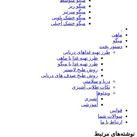
میگو متوسط
میگو ریز
میگو سرتیز
میگو خشک پلویی
میگو خشک آجیلی
ماهی
میگو
دستور پخت
طرز تهیه غذاهای دریایی
طرز تهیه غذا با ماهی
طرز تهیه غذا با میگو
روش طبخ لابستر
روش طبخ صدف های دریایی
دریا و سلامتی
نکات طلایی آشپزی
ویدئوها
آشپزی
آموزشی
قوانین
سوالات شما
ارتباط با ما
نوشته‌های مرتبط