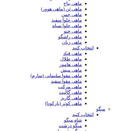
ماهی بیاح
ماهی تن (ماهی هوور)
ماهی چمن
ماهی حلوا سفید
ماهی حلوا سیاه
ماهی خنو
ماهی راشگو
ماهی زبان
انتخاب کنید
ماهی قباد
ماهی طلال
ماهی هامور
ماهی میش
ماهی مقوا سلیمانی (سارم)
ماهی مقوا سفید
ماهی مرکب
ماهی گالیت
ماهی گاریز
ماهی کوتر (بارکودا)
میگو
انتخاب کنید
شاه میگو
میگو درشت