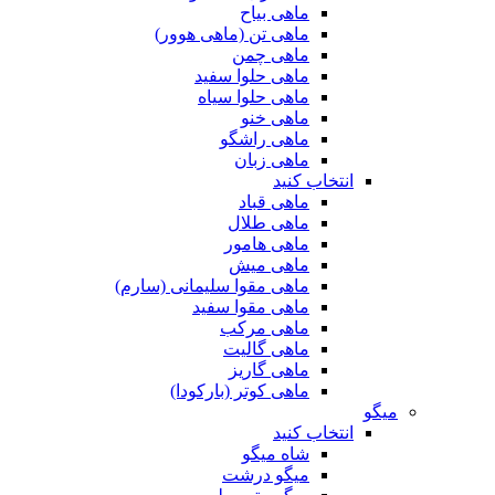
ماهی بیاح
ماهی تن (ماهی هوور)
ماهی چمن
ماهی حلوا سفید
ماهی حلوا سیاه
ماهی خنو
ماهی راشگو
ماهی زبان
انتخاب کنید
ماهی قباد
ماهی طلال
ماهی هامور
ماهی میش
ماهی مقوا سلیمانی (سارم)
ماهی مقوا سفید
ماهی مرکب
ماهی گالیت
ماهی گاریز
ماهی کوتر (بارکودا)
میگو
انتخاب کنید
شاه میگو
میگو درشت