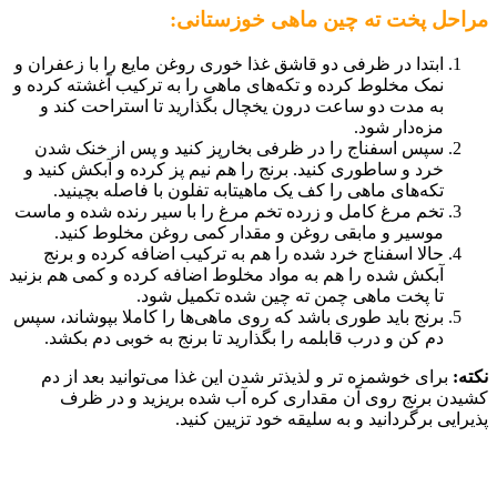
مراحل پخت ته چین ماهی خوزستانی:
ابتدا در ظرفی دو قاشق غذا خوری روغن مایع را با زعفران و
نمک مخلوط کرده و تکه‌های ماهی را به ترکیب آغشته کرده و
به مدت دو ساعت درون یخچال بگذارید تا استراحت کند و
مزه‌دار شود.
سپس اسفناج را در ظرفی بخارپز کنید و پس از خنک شدن
خرد و ساطوری کنید. برنج را هم نیم پز کرده و آبکش کنید و
تکه‌های ماهی را کف یک ماهیتابه تفلون با فاصله بچینید.
تخم مرغ کامل و زرده تخم مرغ را با سیر رنده شده و ماست
موسیر و مابقی روغن و مقدار کمی روغن مخلوط کنید.
حالا اسفناج خرد شده را هم به ترکیب اضافه کرده و برنج
آبکش شده را هم به مواد مخلوط اضافه کرده و کمی هم بزنید
تا پخت ماهی چمن ته چین شده تکمیل شود.
برنج باید طوری باشد که روی ماهی‌ها را کاملا بپوشاند، سپس
دم کن و درب قابلمه را بگذارید تا برنج به خوبی دم بکشد.
نکته:
برای خوشمزه تر و لذیذتر شدن این غذا می‌توانید بعد از دم
کشیدن برنج روی آن مقداری کره آب شده بریزید و در ظرف
پذیرایی برگردانید و به سلیقه خود تزیین کنید.