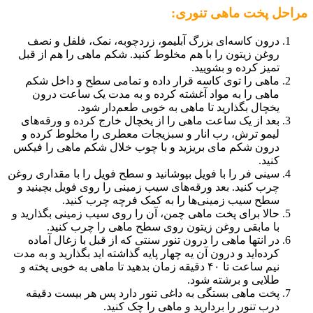
مراحل پخت ماهی تنوری:
درون کاسه‌ای بزرگ آبلیمو، زردچوبه، نمک، فلفل و نصف
روغن زیتون را با هم مخلوط کنید. شکم ماهی را هم از قبل
تمیز کرده و بشویید.
ماهی را توی کاسه قرار داده و تمامی سطح و داخل شکم
ماهی را به مواد آغشته کرده و به مدت یک ساعت درون
یخچال بگذارید تا ماهی به خوبی طعم‌دار شود.
بعد از یک ساعت ماهی را از یخچال خارج کرده و ورقه‌های
لیمو ترش، رب انار و سبزیجات معطری را مخلوط کرده و
درون شکم مای بریزید و با چوب خلال شکم ماهی را فیکس
کنید.
سینی فر را با فویل بپوشانید و سطح فویل را با مقداری روغن
چرب کنید. بعد ورقه‌های سیب زمینی را روی فویل بچینید و
سطح سیب زمینی‌ها را به کمک فرچه چرب کنید.
حالا برای پخت ماهی چمن، آن را روی سیب زمینی بگذارید و
با مابقی روغن زیتون روی سطح ماهی را چرب کنید.
در انتها ماهی را درون تنور سنتی که از قبل با زغال آماده
کرده‌اید و درون آن یه چهار پایه گذاشته اید بگذارید و به مدت
نیم ساعت تا ۴۰ دقیقه زمان بدهید تا ماهی به خوبی پخته و
طلایی و برشته شود.
پخت ماهی بستگی به داغی تنور دارد پس هر بیست دقیقه
درب تنور را بردارید و ماهی را چک کنید.