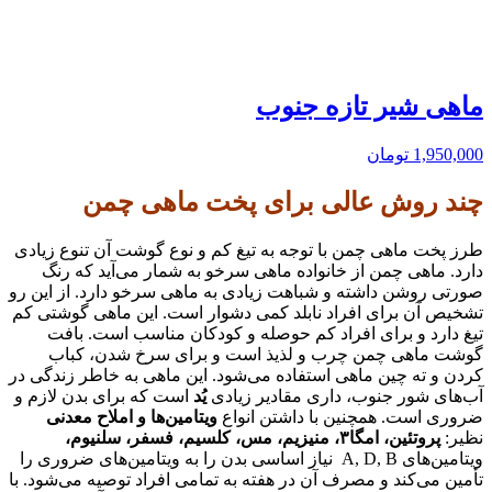
ماهی شیر تازه جنوب
1,950,000
تومان
چند روش عالی برای پخت ماهی چمن
طرز پخت ماهی چمن با توجه به تیغ کم و نوع گوشت آن تنوع زیادی
دارد. ماهی چمن از خانواده ماهی سرخو به شمار می‌آید که رنگ
صورتی روشن داشته و شباهت زیادی به ماهی سرخو دارد. از این رو
تشخیص آن برای افراد نابلد کمی دشوار است. این ماهی گوشتی کم
تیغ دارد و برای افراد کم حوصله و کودکان مناسب است. بافت
گوشت ماهی چمن چرب و لذیذ است و برای سرخ شدن، کباب
کردن و ته چین ماهی استفاده می‌شود. این ماهی به خاطر زندگی در
آب‌های شور جنوب، داری مقادیر زیادی
یُد
است که برای بدن لازم و
ضروری است. همچنین با داشتن انواع
ویتامین‌ها و املاح معدنی
نظیر:
پروتئین،
امگا۳، منیزیم، مس، کلسیم، فسفر، سلنیوم،
ویتامین‌های A, D, B نیاز اساسی بدن را به ویتامین‌های ضروری را
تأمین می‌کند و مصرف آن در هفته به تمامی افراد توصیه می‌شود. با