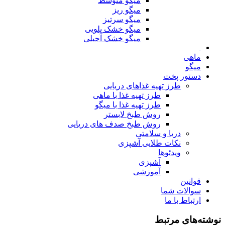
میگو متوسط
میگو ریز
میگو سرتیز
میگو خشک پلویی
میگو خشک آجیلی
ماهی
میگو
دستور پخت
طرز تهیه غذاهای دریایی
طرز تهیه غذا با ماهی
طرز تهیه غذا با میگو
روش طبخ لابستر
روش طبخ صدف های دریایی
دریا و سلامتی
نکات طلایی آشپزی
ویدئوها
آشپزی
آموزشی
قوانین
سوالات شما
ارتباط با ما
نوشته‌های مرتبط