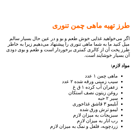
طرز تهیه ماهی چمن تنوری
اگر می‌خواهید غذایی خوش طعم و بو و در عین حال بسیار سالم
میل کنید ما به شما ماهی تنوری را پیشنهاد می‌دهیم زیرا به خاطر
طرز پخت آن از کالری کمتری برخوردار است و طعم و بوی دودی
آن بسیار خوشایند است.
مواد لازم:
ماهی چمن ۱ عدد
سیب زمینی ورقه شده ۲ عدد
زعفران آب کرده ۱ ق غ
روغن زیتون نصف استکان
سیر ۲ حبه
آبلیمو ۳ قاشق غذاخوری
لیمو ترش ورق شده
سبزیجات به میزان لازم
رب انار به میزان لازم
زردچوبه، فلفل و نمک به میزان لازم