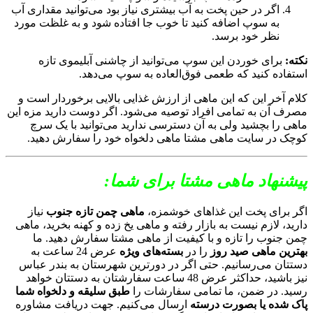
اگر در حین پخت به آب بیشتری نیاز بود می‌توانید مقداری آب
به سوپ اضافه کنید تا خوب جا افتاده شود و به غلظت مورد
نظر خود برسد.
نکته:
برای خوردن این سوپ می‌توانید از چاشنی آبلیموی تازه
استفاده کنید که طعمی فوق‌العاده به سوپ می‌دهد.
کلام آخر این که این ماهی از ارزش غذایی بالایی برخوردار است و
مصرف آن به تمامی افراد توصیه می‌شود. اگر دوست دارید مزه این
ماهی را بچشید ولی به آن دسترسی ندارید می‌توانید با یک سرچ
کوچک در سایت ماهی مشتا ماهی دلخواه خود را سفارش دهید.
پیشنهاد ماهی مشتا برای شما:
اگر برای پخت این غذاهای خوشمزه،
ماهی چمن تازه جنوب
نیاز
دارید، لازم نیست به بازار رفته و ماهی یخ زده و کهنه بخرید، ماهی
چمن جنوب را تازه و با کیفیت از ماهی مشتا سفارش دهید. ما
بهترین ماهی صید روز
را در
بسته‌های ویژه
عرض 24 ساعت به
دستتان می‌رسانیم. حتی اگر در دورترین شهرستان به بندر عباس
نیز باشید، حداکثر عرض 48 ساعت سفارشتان به دستتان خواهد
رسید. در ضمن، ما تمامی سفارشات را
طبق سلیقه و دلخواه شما
پاک شده یا بصورت درسته
ارسال می‌کنیم. جهت دریافت مشاوره