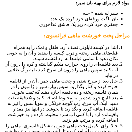
مواد لازم برای تهیه نان سیر:
سیر له شده ۲ حبه
نان باگت ورقه‌ای خرد کرده یک عدد
جعفری خرد کرده ریز یک قاشق غذاخوری
مراحل پخت خورشت ماهی فرانسوی:
ابتدا در کیسه نایلونی نصف آرد، فلفل و نمک را به همراه
فیله‌های ماهی ریخته و درب کیسه را ببندید و آن را به خوبی
تکان دهید تا تمامی فیله‌ها به آرد آغشته شوند.
بعد قابلمه‌‌ای را روی حرارت ملایم گذاشته و کره را درون آن
آب کنید سپس ماهی را درون آن سرخ کنید تا به رنگ طلایی
در بیاید.
حال بعد از سرخ شدن و چخت ماهی چمن، آن را از قابلمه
خارج کرده و کنار بگذارید. سپس پیاز، سیر و ژامبون را در
همان قابلمه ریخته و ده دقیقه اجازه دهید که تفت بخورد.
بعد قارچ خرد شده را به مخلوط اضافه کنید و ۵ دقیقه تفت
دهید. اینک آب مرغ، رب گوجه فرنگی و سویا سس را نیز به
قابلمه اضافه کرده و بگذارید تا بجوشد. در انتها نیز مقدار
باقیمانده آرد را با کمی آب سرد مخلوط کرده و به خورشت
اضافه کرده و مرتب هم بزنید.
حالا برای تکمیل پخت ماهی چمن به شکل فانسوی، ماهی را
نیز به خورشت اضافه کرده تا با خورشت بجوشد و غلیظ شود.