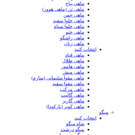
ماهی بیاح
ماهی تن (ماهی هوور)
ماهی چمن
ماهی حلوا سفید
ماهی حلوا سیاه
ماهی خنو
ماهی راشگو
ماهی زبان
انتخاب کنید
ماهی قباد
ماهی طلال
ماهی هامور
ماهی میش
ماهی مقوا سلیمانی (سارم)
ماهی مقوا سفید
ماهی مرکب
ماهی گالیت
ماهی گاریز
ماهی کوتر (بارکودا)
میگو
انتخاب کنید
شاه میگو
میگو درشت