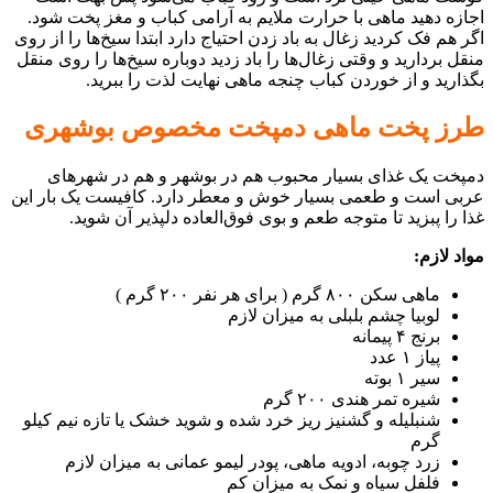
اجازه دهید ماهی با حرارت ملایم به آرامی کباب و مغز پخت شود.
اگر هم فک کردید زغال به باد زدن احتیاج دارد ابتدا سیخ‌ها را از روی
منقل بردارید و وقتی زغال‌ها را باد زدید دوباره سیخ‌ها را روی منقل
بگذارید و از خوردن کباب چنجه ماهی نهایت لذت را ببرید.
طرز پخت ماهی دمپخت مخصوص بوشهری
دمپخت یک غذای بسیار محبوب هم در بوشهر و هم در شهر‌های
عربی است و طعمی بسیار خوش و معطر دارد. کافیست یک بار این
غذا را پبزید تا متوجه طعم و بوی فوق‌العاده دلپذیر آن شوید.
مواد لازم:
ماهی سکن ۸۰۰ گرم ( برای هر نفر ۲۰۰ گرم )
لوبیا چشم بلبلی به میزان لازم
برنج ۴ پیمانه
پیاز ۱ عدد
سیر ۱ بوته
شیره تمر هندی ۲۰۰ گرم
شنبلیله و گشنیز ریز خرد شده و شوید خشک یا تازه نیم کیلو
گرم
زرد چوبه، ادویه ماهی، پودر لیمو عمانی به میزان لازم
فلفل سیاه و نمک به میزان کم