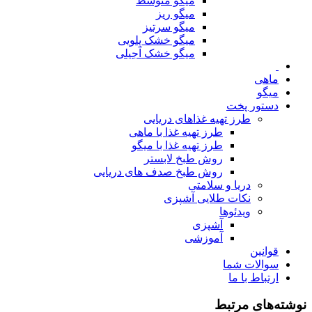
میگو متوسط
میگو ریز
میگو سرتیز
میگو خشک پلویی
میگو خشک آجیلی
ماهی
میگو
دستور پخت
طرز تهیه غذاهای دریایی
طرز تهیه غذا با ماهی
طرز تهیه غذا با میگو
روش طبخ لابستر
روش طبخ صدف های دریایی
دریا و سلامتی
نکات طلایی آشپزی
ویدئوها
آشپزی
آموزشی
قوانین
سوالات شما
ارتباط با ما
نوشته‌های مرتبط