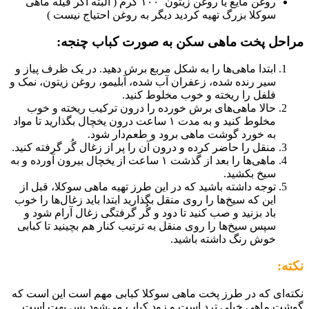
روغن مایع یا روغن زیتون ۱۰۰ گرم ( البته اگر فیله ماهی
سوکلا بزرگ تهیه کردید دیگر به روغن احتیاج نیست )
مراحل پخت ماهی سکن به صورت کباب چنجه:
ابتدا ماهی‌ها را به شکل مربع برش دهید. در یک ظرف پیاز و
سیر رنده شده، زعفران آب شده، آبلیمو، روغن زیتون، نمک و
فلفل را ریخته و خوب مخلوط کنید.
حالا ماهی‌های برش خورده را درون ترکیب ریخته و خوب
مخلوط کنید و به مدت ۱ ساعت درون یخچال بگذارید تا مواد
به خورد گوشت ماهی برود و طعم‌دار شود.
منقل را حاضر کرده و درون آن را پر از زغال گُر گرفته کنید.
ماهی‌ها را بعد از گذشت ۱ ساعت از یخچال بیرون آورده و به
سیخ بکشید.
توجه داشته باشید که در این طرز تهیه ماهی سوکلا، قبل از
این که سیخ‌ها را روی منقل بگذارید ابتدا باید زغال‌ها را خوب
باد بزنید و صب کنید تا دود و گُر گرفتگی زغال آرام شود و
سپس سیخ‌ها را روی منقل به ترتیب کنار هم بچینید تا کبابی
خوش رنگ داشته باشید.
نکته:
نکته‌‌ای که در طرز پخت ماهی سوکلا کبابی مهم است این است که
گوشت ماهی خیلی ترد است و زود کباب می‌شود پس بهت است