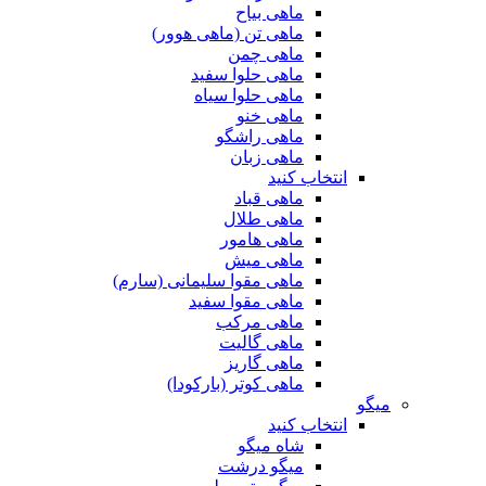
ماهی بیاح
ماهی تن (ماهی هوور)
ماهی چمن
ماهی حلوا سفید
ماهی حلوا سیاه
ماهی خنو
ماهی راشگو
ماهی زبان
انتخاب کنید
ماهی قباد
ماهی طلال
ماهی هامور
ماهی میش
ماهی مقوا سلیمانی (سارم)
ماهی مقوا سفید
ماهی مرکب
ماهی گالیت
ماهی گاریز
ماهی کوتر (بارکودا)
میگو
انتخاب کنید
شاه میگو
میگو درشت