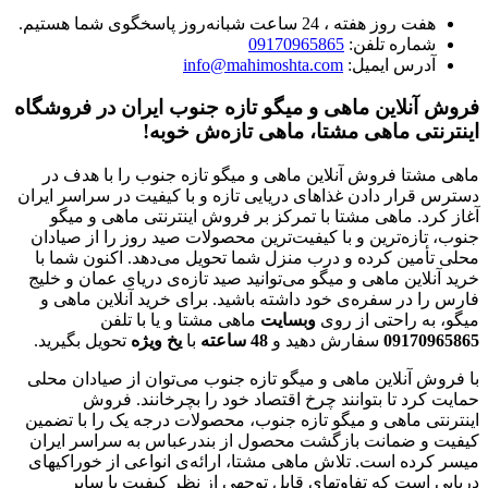
هفت روز هفته ، 24 ساعت شبانه‌روز پاسخگوی شما هستیم.
شماره تلفن:
09170965865
آدرس ایمیل:
info@mahimoshta.com
فروش آنلاین ماهی و میگو تازه جنوب ایران در فروشگاه
اینترنتی ماهی مشتا، ماهی تازه‌ش خوبه!
ماهی مشتا فروش آنلاین ماهی و میگو تازه جنوب را با هدف در
دسترس قرار دادن غذاهای دریایی تازه و با کیفیت در سراسر ایران
آغاز کرد. ماهی مشتا با تمرکز بر فروش اینترنتی ماهی و میگو
جنوب، تازه‌ترین و با کیفیت‌ترین محصولات صید روز را از صیادان
محلی تأمین کرده و درب منزل شما تحویل می‌دهد. اکنون شما با
خرید آنلاین ماهی و میگو می‌توانید صید تازه‌ی دریای عمان و خلیج
فارس را در سفره‌ی خود داشته باشید. برای خرید آنلاین ماهی و
میگو، به راحتی از روی
وبسایت
ماهی مشتا و یا با تلفن
09170965865
سفارش دهید و
48
ساعته
با
یخ
ویژه
تحویل بگیرید.
با فروش آنلاین ماهی و میگو تازه جنوب می‌توان از صیادان محلی
حمایت کرد تا بتوانند چرخ اقتصاد خود را بچرخانند. فروش
اینترنتی ماهی و میگو تازه جنوب، محصولات درجه یک را با تضمین
کیفیت و ضمانت بازگشت محصول از بندرعباس به سراسر ایران
میسر کرده است. تلاش ماهی مشتا، ارائه‌ی انواعی از خوراکیهای
دریایی است که تفاوتهای قابل توجهی از نظر کیفیت با سایر