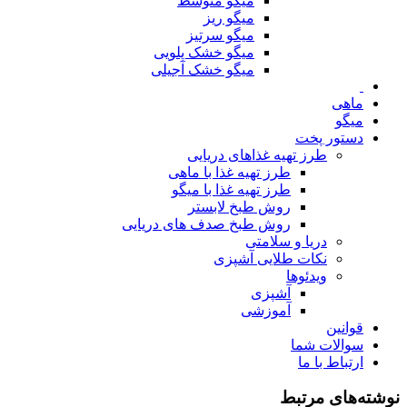
میگو متوسط
میگو ریز
میگو سرتیز
میگو خشک پلویی
میگو خشک آجیلی
ماهی
میگو
دستور پخت
طرز تهیه غذاهای دریایی
طرز تهیه غذا با ماهی
طرز تهیه غذا با میگو
روش طبخ لابستر
روش طبخ صدف های دریایی
دریا و سلامتی
نکات طلایی آشپزی
ویدئوها
آشپزی
آموزشی
قوانین
سوالات شما
ارتباط با ما
نوشته‌های مرتبط