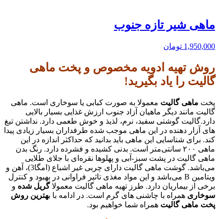
ماهی شیر تازه جنوب
1,950,000
تومان
روش تهیه ادویه مخصوص و پخت ماهی
گالیت را یاد بگیرید!
پخت
ماهی گالیت
معمولا به صورت کبابی یا سوخاری است. ماهی
گالیت مانند دیگر ماهیان آزاد جنوب ارزش غذایی بسیار بالایی
دارد.گالیت گوشتی سفید، نرم، لذیذ و خوش طعمی دارد. نداشتن تیغ
های آزار دهنده در این ماهی موجب شده طرفداران بسیار زیادی پیدا
کند. برای شناسایی این ماهی باید بدانید که حداکثر اندازه در این
ماهی ۲۰۰ سانتی‌متر است. بدنی کشیده و فشرده دارد. رنگ بدن
ماهی گالیت در پشت سبز-آبی و پهلوها نقره‌ای با جلای طلایی
می‌باشد. گوشت ماهی گالیت دارای چربی غیر اشباع (امگا3)، آهن و
ویتامین B می‌باشد و این مواد مغذی تاثیر فراوانی در بهبود و کنترل
برخی از بیماریان دارد. طرز تهیه ماهی گالیت معمولا
گریل شده
و
سوخاری
همراه با چاشنی های گرم است. در ادامه با ب
هترین روش
پخت ماهی گالیت
همراه شما خواهیم بود.