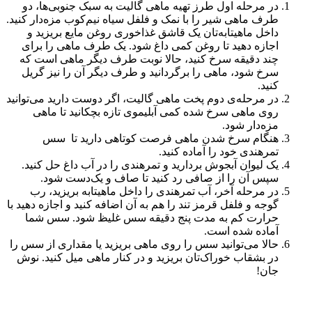
در مرحله اول طرز تهیه ماهی گالیت به سبک جنوبی‌ها، دو
طرف ماهی شیر را با نمک و فلفل سیاه نیم‌کوب مزه‌دار کنید.
داخل ماهیتابه‌تان یک قاشق غذاخوری روغن مایع بریزید و
اجازه دهید تا روغن کمی داغ شود. یک طرف ماهی را برای
چند دقیقه سرخ کنید، حالا نوبت طرف دیگر ماهی است که
سرخ شود، ماهی را برگردانید و طرف دیگر آن را نیز گریل
کنید.
در مرحله‌ی دوم پخت ماهی گالیت، اگر دوست دارید می‌توانید
روی ماهی سرخ شده کمی آبلیموی تازه بچکانید تا ماهی
مزه‌دار شود.
هنگام سرخ شدن ماهی فرصت کوتاهی دارید تا سس
تمرهندی خود را آماده کنید.
یک لیوان آبجوش بردارید و تمرهندی را در آب داغ حل کنید.
سپس آن را از صافی رد کنید تا صاف و یک‌دست شود.
در مرحله آخر، آب تمرهندی را داخل ماهیتابه بریزید، رب
گوجه و فلفل قرمز تند را هم به آن اضافه کنید و اجازه دهید با
حرارت کم به مدت پنج دقیقه سس غلیظ شود. سس شما
آماده شده است.
حالا می‌توانید سس را روی ماهی بریزید یا مقداری از سس را
در بشقاب خوراک‌تان بریزید و در کنار ماهی میل کنید. نوش
جان!