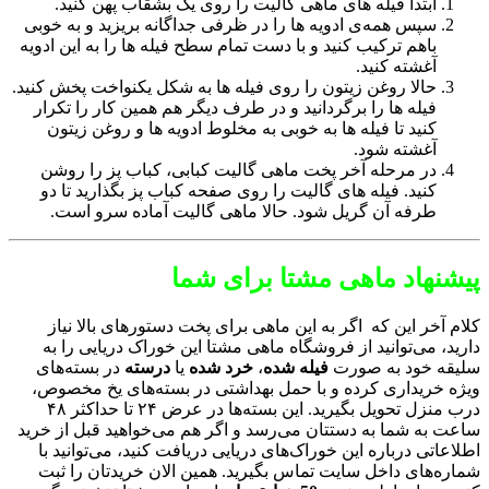
ابتدا فیله های ماهی گالیت را روی یک بشقاب پهن کنید.
سپس همه‌ی ادویه ها را در ظرفی جداگانه بریزید و به خوبی
باهم ترکیب کنید و با دست تمام سطح فیله ها را به این ادویه
آغشته کنید.
حالا روغن زیتون را روی فیله ها به شکل یکنواخت پخش کنید.
فیله ها را برگردانید و در طرف دیگر هم همین کار را تکرار
کنید تا فیله ها به خوبی به مخلوط ادویه ها و روغن زیتون
آغشته شود.
در مرحله آخر پخت ماهی گالیت کبابی، کباب پز را روشن
کنید. فیله های گالیت را روی صفحه کباب پز بگذارید تا دو
طرفه آن گریل شود. حالا ماهی گالیت آماده سرو است.
پیشنهاد ماهی مشتا برای شما
کلام آخر این که اگر به این ماهی برای پخت دستورهای بالا نیاز
دارید، می‌توانید از فروشگاه ماهی مشتا این خوراک دریایی را به
سلیقه خود به صورت
فیله شده
،
خرد شده
یا
درسته
در بسته‌های
ویژه خریداری کرده و با حمل بهداشتی در بسته‌های یخ مخصوص،
درب منزل تحویل بگیرید. این بسته‌ها در عرض ۲۴ تا حداکثر ۴۸
ساعت به شما به دستتان می‌رسد و اگر هم می‌خواهید قبل از خرید
اطلاعاتی درباره این خوراک‌های دریایی دریافت کنید، می‌توانید با
شماره‌های داخل سایت تماس بگیرید. همین الان خریدتان را ثبت