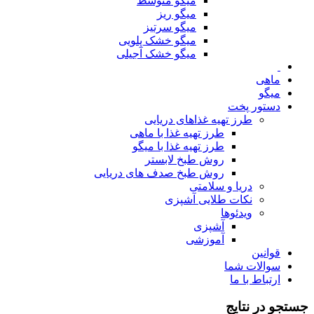
میگو متوسط
میگو ریز
میگو سرتیز
میگو خشک پلویی
میگو خشک آجیلی
ماهی
میگو
دستور پخت
طرز تهیه غذاهای دریایی
طرز تهیه غذا با ماهی
طرز تهیه غذا با میگو
روش طبخ لابستر
روش طبخ صدف های دریایی
دریا و سلامتی
نکات طلایی آشپزی
ویدئوها
آشپزی
آموزشی
قوانین
سوالات شما
ارتباط با ما
جستجو در نتایج