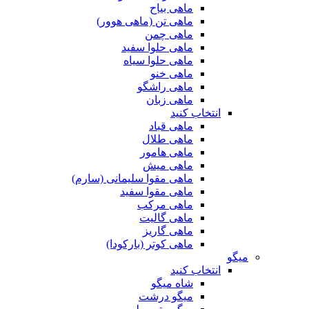
ماهی بیاح
ماهی تن (ماهی هوور)
ماهی چمن
ماهی حلوا سفید
ماهی حلوا سیاه
ماهی خنو
ماهی راشگو
ماهی زبان
انتخاب کنید
ماهی قباد
ماهی طلال
ماهی هامور
ماهی میش
ماهی مقوا سلیمانی (سارم)
ماهی مقوا سفید
ماهی مرکب
ماهی گالیت
ماهی گاریز
ماهی کوتر (بارکودا)
میگو
انتخاب کنید
شاه میگو
میگو درشت