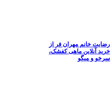
رضایت خانم مهران فر از
خرید آنلاین ماهی کفشک،
سرخو و میگو