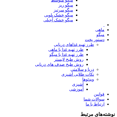
میگو متوسط
میگو ریز
میگو سرتیز
میگو خشک پلویی
میگو خشک آجیلی
ماهی
میگو
دستور پخت
طرز تهیه غذاهای دریایی
طرز تهیه غذا با ماهی
طرز تهیه غذا با میگو
روش طبخ لابستر
روش طبخ صدف های دریایی
دریا و سلامتی
نکات طلایی آشپزی
ویدئوها
آشپزی
آموزشی
قوانین
سوالات شما
ارتباط با ما
نوشته‌های مرتبط