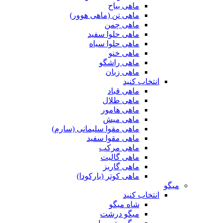
ماهی بیاح
ماهی تن (ماهی هوور)
ماهی چمن
ماهی حلوا سفید
ماهی حلوا سیاه
ماهی خنو
ماهی راشگو
ماهی زبان
انتخاب کنید
ماهی قباد
ماهی طلال
ماهی هامور
ماهی میش
ماهی مقوا سلیمانی (سارم)
ماهی مقوا سفید
ماهی مرکب
ماهی گالیت
ماهی گاریز
ماهی کوتر (بارکودا)
میگو
انتخاب کنید
شاه میگو
میگو درشت