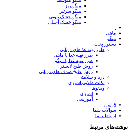
میگو متوسط
میگو ریز
میگو سرتیز
میگو خشک پلویی
میگو خشک آجیلی
ماهی
میگو
دستور پخت
طرز تهیه غذاهای دریایی
طرز تهیه غذا با ماهی
طرز تهیه غذا با میگو
روش طبخ لابستر
روش طبخ صدف های دریایی
دریا و سلامتی
نکات طلایی آشپزی
ویدئوها
آشپزی
آموزشی
قوانین
سوالات شما
ارتباط با ما
نوشته‌های مرتبط