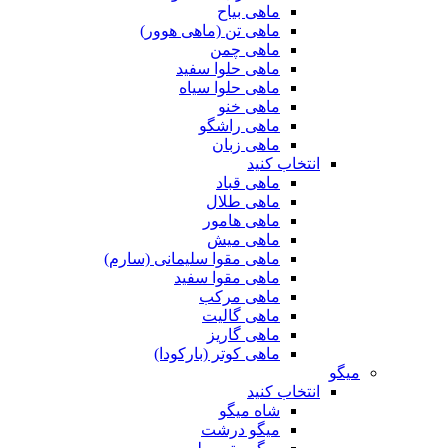
ماهی بیاح
ماهی تن (ماهی هوور)
ماهی چمن
ماهی حلوا سفید
ماهی حلوا سیاه
ماهی خنو
ماهی راشگو
ماهی زبان
انتخاب کنید
ماهی قباد
ماهی طلال
ماهی هامور
ماهی میش
ماهی مقوا سلیمانی (سارم)
ماهی مقوا سفید
ماهی مرکب
ماهی گالیت
ماهی گاریز
ماهی کوتر (بارکودا)
میگو
انتخاب کنید
شاه میگو
میگو درشت