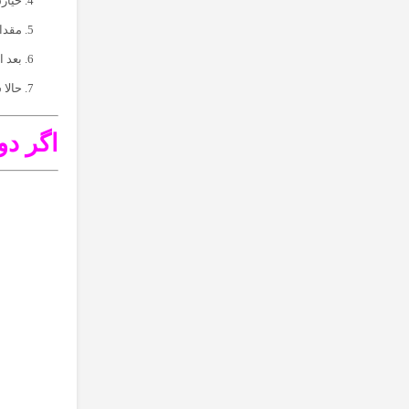
خیارش
مقدار
بعد ا
حالا 
اگر د