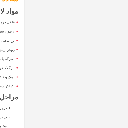
مواد لا
فلفل قرمز
زیتون سیا
تن ماهی: 
روغن زیت
سرکه بال
برگ کاهو 
نمک و فلفل
کراکر سبو
مراحل 
درون 
درون 
مخلوط