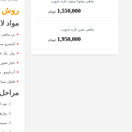
ماهی مقوا سفید تازه جنوب
روش او
1,550,000
تومان
مواد لازم 
ماهی شیر تازه جنوب
تن ماهی:
1,950,000
تومان
کنسرو سب
پیاز: یک 
خیار شور: حدوداً ٢٠ 
آب‌لیمو: ب
فلفل سیاه:
مراحل ت
بعد ا
پیاز‌
سپس س