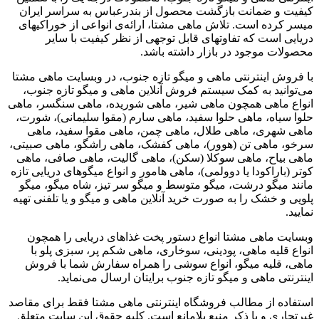
کیفیت و ضمانت بازگشت محصول از بندرعباس به سراسر ایران
میسر کرده است. تلاش ماهی مشتا، ارائه‌ی انواعی از خوراکیهای
دریایی است که تفاوتهای قابل توجهی از نظر کیفیت با سایر
محصولات موجود در بازار داشته باشد.
با فروش اینترنتی ماهی و میگو تازه جنوب، در وبسایت ماهی مشتا
می‌توانید به کمک سیستم فروش آنلاین ماهی و میگو تازه جنوب،
انواع ماهی همچون ماهی شیر، ماهی شوریده، ماهی سنگسر، ماهی
حلوا سیاه، ماهی حلوا سفید، ماهی سارم (مقوا سلیمانی)، شورت،
ماهی شهری، ماهی طلال، ماهی چمن، ماهی مقوا سفید، ماهی
سرخو، ماهی تن (هوور)، ماهی کفشک، ماهی راشگو، ماهی صبیتی،
ماهی بیاح، ماهی سوکلا (سکن)، ماهی گالیت، ماهی صافی، ماهی
کوتر (باراکودا یا دوولمی)، ماهی هامور و انواع میگوهای دریایی تازه
مانند میگو درشت، میگو متوسط و میگو سر تیز، شاه میگو، میگو
پلویی و خشک را به صورت خرید آنلاین ماهی و میگو و یا تلفنی تهیه
نمایید.
وبسایت ماهی مشتا انواع دستور پخت غذاهای دریایی را همچون
انواع قلیه ماهی، پودینی، سوخاری، ماهی شکم پر، سبزی پلو با
ماهی، قلیه میگو، انواع سوشی را همراه سفارش شما با فروش
اینترنتی ماهی و میگو تازه جنوب برایتان ارسال می‌نماید.
استفاده از مطالب فروشگاه اینترنتی ماهی مشتا فقط برای مقاصد
غیرتجاری و با ذکر منبع بلامانع است. کلیه حقوق این سایت متعلق