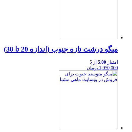
میگو درشت تازه جنوب (اندازه 20 تا 30)
امتیاز
5.00
از 5
1,950,000
تومان