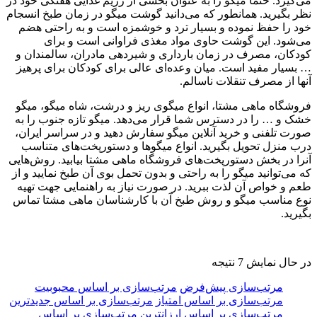
می‌گیرد. حتما میگو را به عنوان بخشی از رژیم غذایی هفتگی خود در
نظر بگیرید. همانطور که می‌دانید گوشت میگو در زمان طبخ انسجام
خود را حفظ نموده و بسیار ترد و خوشمزه است و به راحتی هضم
می‌شود. این گوشت حاوی مواد مغذی فراوانی است و برای
کودکان، مصرف در زمان بارداری و شیردهی مادران، سالمندان و
… بسیار مفید است. میان وعده‌ای عالی برای کودکان برای پرهیز
آنها از مصرف تنقلات ناسالم.
فروشگاه ماهی مشتا، انواع میگوی ریز و درشت، شاه میگو، میگو
خشک و … را در دسترس شما قرار می‌دهد. میگو تازه جنوب را به
صورت تلفنی و خرید آنلاین میگو سفارش دهید و در سراسر ایران،
درب منزل تحویل بگیرید. انواع میگوها و دستورپخت‌های متناسب
آنرا در بخش دستورپخت‌های فروشگاه ماهی مشتا بیابید. روش‌هایی
که می‌توانید میگو را به راحتی و بدون تحمل بوی آن طبخ نمایید و از
طعم و خواص آن لذت ببرید. در صورت نیاز به راهنمایی جهت تهیه
نوع مناسب میگو و روش طبخ آن با کارشناسان ماهی مشتا تماس
بگیرید.
در حال نمایش 7 نتیجه
مرتب‌سازی پیش‌فرض
مرتب‌سازی بر اساس محبوبیت
مرتب‌سازی بر اساس امتیاز
مرتب‌سازی بر اساس جدیدترین
مرتب‌سازی بر اساس ارزانترین
مرتب‌سازی بر اساس