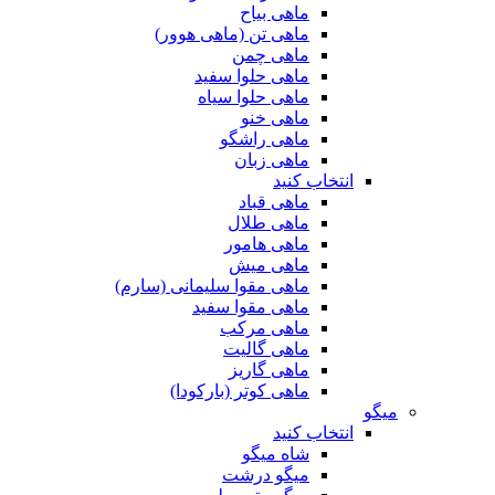
ماهی بیاح
ماهی تن (ماهی هوور)
ماهی چمن
ماهی حلوا سفید
ماهی حلوا سیاه
ماهی خنو
ماهی راشگو
ماهی زبان
انتخاب کنید
ماهی قباد
ماهی طلال
ماهی هامور
ماهی میش
ماهی مقوا سلیمانی (سارم)
ماهی مقوا سفید
ماهی مرکب
ماهی گالیت
ماهی گاریز
ماهی کوتر (بارکودا)
میگو
انتخاب کنید
شاه میگو
میگو درشت