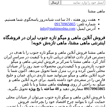
ارسال
ماهی مشتا
هفت روز هفته ، 24 ساعت شبانه‌روز پاسخگوی شما هستیم.
شماره تلفن:
09170965865
آدرس ایمیل:
info@mahimoshta.com
فروش آنلاین ماهی و میگو تازه جنوب ایران در فروشگاه
اینترنتی ماهی مشتا، ماهی تازه‌ش خوبه!
ماهی مشتا فروش آنلاین ماهی و میگو تازه جنوب را با هدف در
دسترس قرار دادن غذاهای دریایی تازه و با کیفیت در سراسر ایران
آغاز کرد. ماهی مشتا با تمرکز بر فروش اینترنتی ماهی و میگو
جنوب، تازه‌ترین و با کیفیت‌ترین محصولات صید روز را از صیادان
محلی تأمین کرده و درب منزل شما تحویل می‌دهد. اکنون شما با
خرید آنلاین ماهی و میگو می‌توانید صید تازه‌ی دریای عمان و خلیج
فارس را در سفره‌ی خود داشته باشید. برای خرید آنلاین ماهی و
میگو، به راحتی از روی
وبسایت
ماهی مشتا و یا با تلفن
09170965865
سفارش دهید و
48
ساعته
با
یخ
ویژه
تحویل بگیرید.
با فروش آنلاین ماهی و میگو تازه جنوب می‌توان از صیادان محلی
حمایت کرد تا بتوانند چرخ اقتصاد خود را بچرخانند. فروش
اینترنتی ماهی و میگو تازه جنوب، محصولات درجه یک را با تضمین