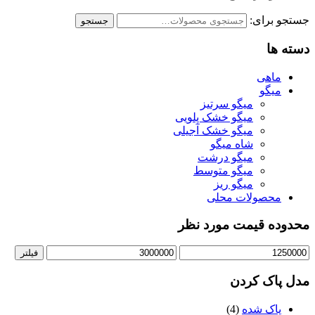
جستجو برای:
جستجو
دسته ها
ماهی
میگو
میگو سرتیز
میگو خشک پلویی
میگو خشک آجیلی
شاه میگو
میگو درشت
میگو متوسط
میگو ریز
محصولات محلی
محدوده قیمت مورد نظر
فیلتر
مدل پاک کردن
پاک شده
(4)