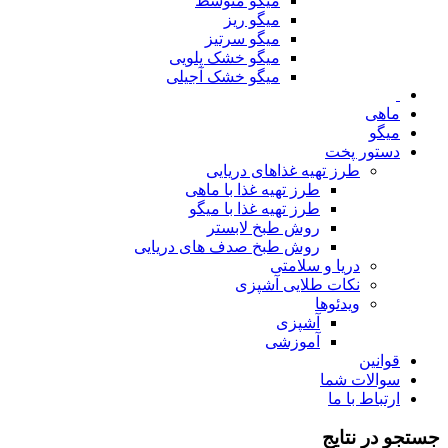
میگو متوسط
میگو ریز
میگو سرتیز
میگو خشک پلویی
میگو خشک آجیلی
ماهی
میگو
دستور پخت
طرز تهیه غذاهای دریایی
طرز تهیه غذا با ماهی
طرز تهیه غذا با میگو
روش طبخ لابستر
روش طبخ صدف های دریایی
دریا و سلامتی
نکات طلایی آشپزی
ویدئوها
آشپزی
آموزشی
قوانین
سوالات شما
ارتباط با ما
جستجو در نتایج