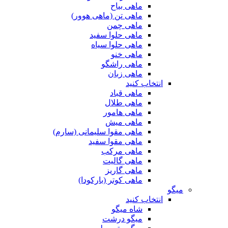
ماهی بیاح
ماهی تن (ماهی هوور)
ماهی چمن
ماهی حلوا سفید
ماهی حلوا سیاه
ماهی خنو
ماهی راشگو
ماهی زبان
انتخاب کنید
ماهی قباد
ماهی طلال
ماهی هامور
ماهی میش
ماهی مقوا سلیمانی (سارم)
ماهی مقوا سفید
ماهی مرکب
ماهی گالیت
ماهی گاریز
ماهی کوتر (بارکودا)
میگو
انتخاب کنید
شاه میگو
میگو درشت