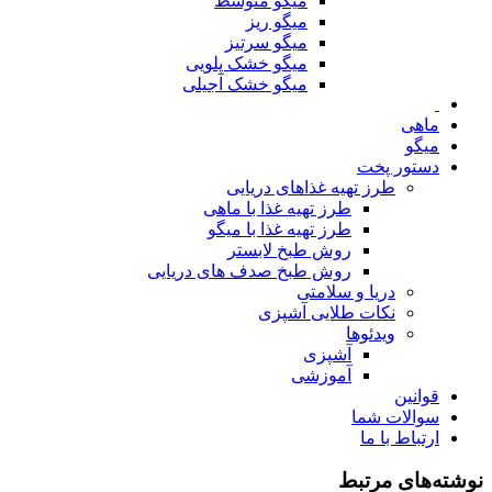
میگو متوسط
میگو ریز
میگو سرتیز
میگو خشک پلویی
میگو خشک آجیلی
ماهی
میگو
دستور پخت
طرز تهیه غذاهای دریایی
طرز تهیه غذا با ماهی
طرز تهیه غذا با میگو
روش طبخ لابستر
روش طبخ صدف های دریایی
دریا و سلامتی
نکات طلایی آشپزی
ویدئوها
آشپزی
آموزشی
قوانین
سوالات شما
ارتباط با ما
نوشته‌های مرتبط