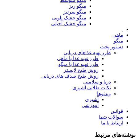
میگو متوسط
میگو ریز
میگو سرتیز
میگو خشک پلویی
میگو خشک آجیلی
ماهی
میگو
دستور پخت
طرز تهیه غذاهای دریایی
طرز تهیه غذا با ماهی
طرز تهیه غذا با میگو
روش طبخ لابستر
روش طبخ صدف های دریایی
دریا و سلامتی
نکات طلایی آشپزی
ویدئوها
آشپزی
آموزشی
قوانین
سوالات شما
ارتباط با ما
نوشته‌های مرتبط