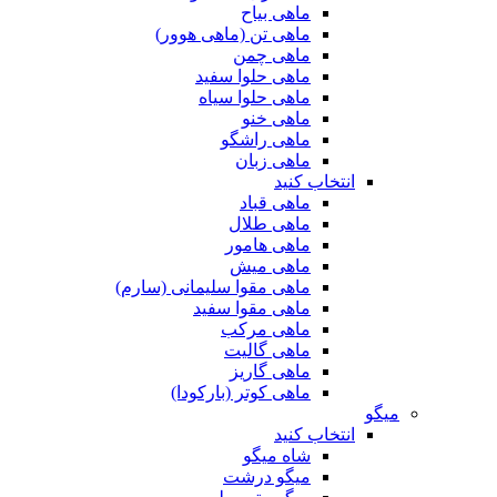
ماهی بیاح
ماهی تن (ماهی هوور)
ماهی چمن
ماهی حلوا سفید
ماهی حلوا سیاه
ماهی خنو
ماهی راشگو
ماهی زبان
انتخاب کنید
ماهی قباد
ماهی طلال
ماهی هامور
ماهی میش
ماهی مقوا سلیمانی (سارم)
ماهی مقوا سفید
ماهی مرکب
ماهی گالیت
ماهی گاریز
ماهی کوتر (بارکودا)
میگو
انتخاب کنید
شاه میگو
میگو درشت