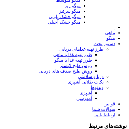
میگو متوسط
میگو ریز
میگو سرتیز
میگو خشک پلویی
میگو خشک آجیلی
ماهی
میگو
دستور پخت
طرز تهیه غذاهای دریایی
طرز تهیه غذا با ماهی
طرز تهیه غذا با میگو
روش طبخ لابستر
روش طبخ صدف های دریایی
دریا و سلامتی
نکات طلایی آشپزی
ویدئوها
آشپزی
آموزشی
قوانین
سوالات شما
ارتباط با ما
نوشته‌های مرتبط