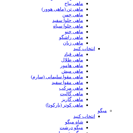
ماهی بیاح
ماهی تن (ماهی هوور)
ماهی چمن
ماهی حلوا سفید
ماهی حلوا سیاه
ماهی خنو
ماهی راشگو
ماهی زبان
انتخاب کنید
ماهی قباد
ماهی طلال
ماهی هامور
ماهی میش
ماهی مقوا سلیمانی (سارم)
ماهی مقوا سفید
ماهی مرکب
ماهی گالیت
ماهی گاریز
ماهی کوتر (بارکودا)
میگو
انتخاب کنید
شاه میگو
میگو درشت