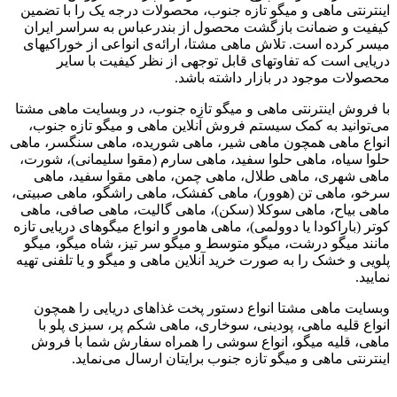
اینترنتی ماهی و میگو تازه جنوب، محصولات درجه یک را با تضمین
کیفیت و ضمانت بازگشت محصول از بندرعباس به سراسر ایران
میسر کرده است. تلاش ماهی مشتا، ارائه‌ی انواعی از خوراکیهای
دریایی است که تفاوتهای قابل توجهی از نظر کیفیت با سایر
محصولات موجود در بازار داشته باشد.
با فروش اینترنتی ماهی و میگو تازه جنوب، در وبسایت ماهی مشتا
می‌توانید به کمک سیستم فروش آنلاین ماهی و میگو تازه جنوب،
انواع ماهی همچون ماهی شیر، ماهی شوریده، ماهی سنگسر، ماهی
حلوا سیاه، ماهی حلوا سفید، ماهی سارم (مقوا سلیمانی)، شورت،
ماهی شهری، ماهی طلال، ماهی چمن، ماهی مقوا سفید، ماهی
سرخو، ماهی تن (هوور)، ماهی کفشک، ماهی راشگو، ماهی صبیتی،
ماهی بیاح، ماهی سوکلا (سکن)، ماهی گالیت، ماهی صافی، ماهی
کوتر (باراکودا یا دوولمی)، ماهی هامور و انواع میگوهای دریایی تازه
مانند میگو درشت، میگو متوسط و میگو سر تیز، شاه میگو، میگو
پلویی و خشک را به صورت خرید آنلاین ماهی و میگو و یا تلفنی تهیه
نمایید.
وبسایت ماهی مشتا انواع دستور پخت غذاهای دریایی را همچون
انواع قلیه ماهی، پودینی، سوخاری، ماهی شکم پر، سبزی پلو با
ماهی، قلیه میگو، انواع سوشی را همراه سفارش شما با فروش
اینترنتی ماهی و میگو تازه جنوب برایتان ارسال می‌نماید.