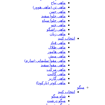
ماهی بیاح
ماهی تن (ماهی هوور)
ماهی چمن
ماهی حلوا سفید
ماهی حلوا سیاه
ماهی خنو
ماهی راشگو
ماهی زبان
انتخاب کنید
ماهی قباد
ماهی طلال
ماهی هامور
ماهی میش
ماهی مقوا سلیمانی (سارم)
ماهی مقوا سفید
ماهی مرکب
ماهی گالیت
ماهی گاریز
ماهی کوتر (بارکودا)
میگو
انتخاب کنید
شاه میگو
میگو درشت