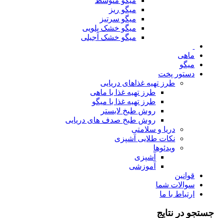
میگو متوسط
میگو ریز
میگو سرتیز
میگو خشک پلویی
میگو خشک آجیلی
ماهی
میگو
دستور پخت
طرز تهیه غذاهای دریایی
طرز تهیه غذا با ماهی
طرز تهیه غذا با میگو
روش طبخ لابستر
روش طبخ صدف های دریایی
دریا و سلامتی
نکات طلایی آشپزی
ویدئوها
آشپزی
آموزشی
قوانین
سوالات شما
ارتباط با ما
جستجو در نتایج