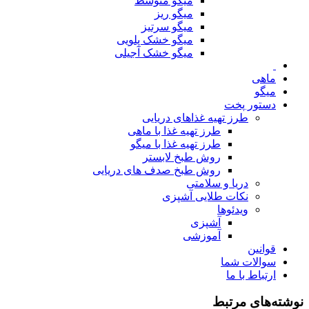
میگو متوسط
میگو ریز
میگو سرتیز
میگو خشک پلویی
میگو خشک آجیلی
ماهی
میگو
دستور پخت
طرز تهیه غذاهای دریایی
طرز تهیه غذا با ماهی
طرز تهیه غذا با میگو
روش طبخ لابستر
روش طبخ صدف های دریایی
دریا و سلامتی
نکات طلایی آشپزی
ویدئوها
آشپزی
آموزشی
قوانین
سوالات شما
ارتباط با ما
نوشته‌های مرتبط