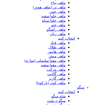
ماهی بیاح
ماهی تن (ماهی هوور)
ماهی چمن
ماهی حلوا سفید
ماهی حلوا سیاه
ماهی خنو
ماهی راشگو
ماهی زبان
انتخاب کنید
ماهی قباد
ماهی طلال
ماهی هامور
ماهی میش
ماهی مقوا سلیمانی (سارم)
ماهی مقوا سفید
ماهی مرکب
ماهی گالیت
ماهی گاریز
ماهی کوتر (بارکودا)
میگو
انتخاب کنید
شاه میگو
میگو درشت